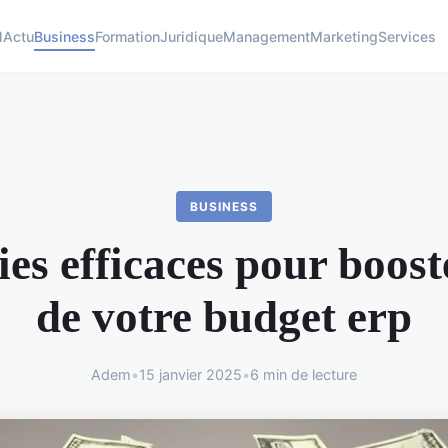
l
Actu
Business
Formation
Juridique
Management
Marketing
Services
BUSINESS
ies efficaces pour booste
de votre budget erp
Adem
•
15 janvier 2025
•
6 min de lecture