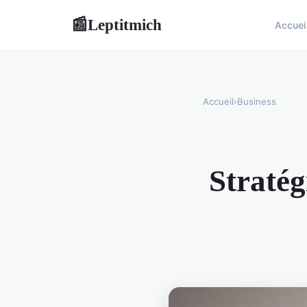
Leptitmich
📰
Accuei
Accueil
›
Business
Stratég