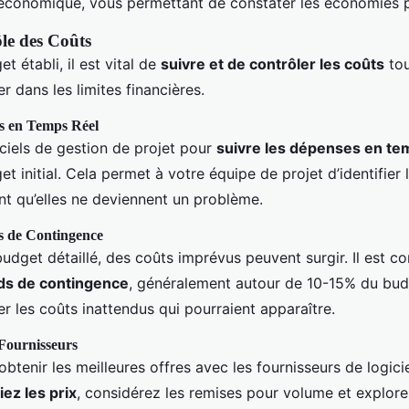
 économique, vous permettant de constater les économies 
ôle des Coûts
t établi, il est vital de
suivre et de contrôler les coûts
tou
er dans les limites financières.
es en Temps Réel
iciels de gestion de projet pour
suivre les dépenses en te
t initial. Cela permet à votre équipe de projet d’identifier
nt qu’elles ne deviennent un problème.
s de Contingence
get détaillé, des coûts imprévus peuvent surgir. Il est co
nds de contingence
, généralement autour de 10-15% du bud
er les coûts inattendus qui pourraient apparaître.
 Fournisseurs
btenir les meilleures offres avec les fournisseurs de logici
ez les prix
, considérez les remises pour volume et explor