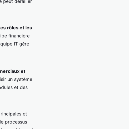
 peut dérailler
es rôles et les
pe financière
équipe IT gère
merciaux et
isir un système
odules et des
rincipales et
 le processus