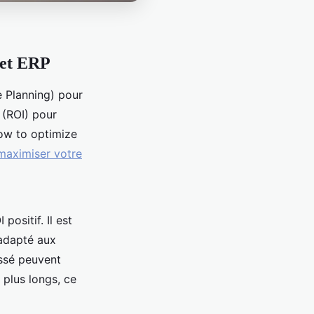
get ERP
 Planning) pour
 (ROI) pour
how to optimize
maximiser votre
ositif. Il est
 adapté aux
ssé peuvent
 plus longs, ce