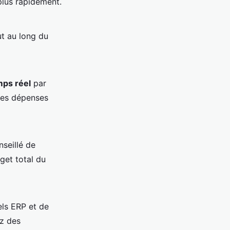
plus rapidement.
t au long du
mps réel
par
 les dépenses
nseillé de
get total du
els ERP et de
ez des