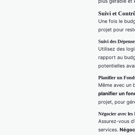
plus gérable et
Suivi et Contr
Une fois le budge
projet pour rest
Suivi des Dépens
Utilisez des log
rapport au budge
potentielles ava
Planifier un Fond
Même avec un bud
planifier un fo
projet, pour gér
Négocier avec les
Assurez-vous d’o
services.
Négoci