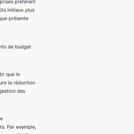
eprises préférant
ts initiaux plus
ique présente
ents de budget
ir que le
ure la réduction
 gestion des
de
ts. Par exemple,