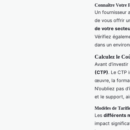
Connaître Votre 
Un fournisseur 
de vous offrir un
de votre secte
Vérifiez égalem
dans un enviro
Calculez le Co
Avant d’investir
(CTP)
. Le CTP i
œuvre, la format
N’oubliez pas d’
et le support, a
Modèles de Tarifi
Les
différents 
impact significa