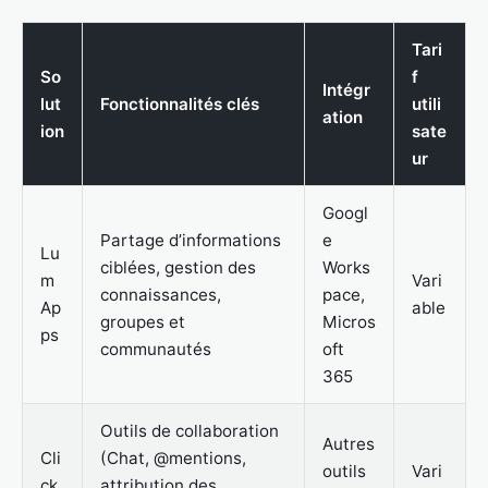
Tari
So
f
Intégr
lut
Fonctionnalités clés
utili
ation
ion
sate
ur
Googl
Partage d’informations
e
Lu
ciblées, gestion des
Works
m
Vari
connaissances,
pace,
Ap
able
groupes et
Micros
ps
communautés
oft
365
Outils de collaboration
Autres
Cli
(Chat, @mentions,
outils
Vari
ck
attribution des