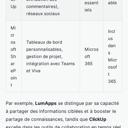
essent
able
Up
commentaires),
iels
réseaux sociaux
Mi
Incl
cr
us
os
Tableaux de bord
dan
oft
personnalisables,
Micros
s
Sh
gestion de projet,
oft
Micr
ar
intégration avec Teams
365
osof
eP
et Viva
t
oin
365
t
Par exemple,
LumApps
se distingue par sa capacité
à partager des informations ciblées et à booster le
partage de connaissances, tandis que
ClickUp
excelle dans les outils de collaboration en temps réel.