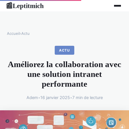
Leptitmich
📰
Accueil
›
Actu
ACTU
Améliorez la collaboration avec
une solution intranet
performante
Adem
•
16 janvier 2025
•
7 min de lecture