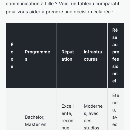
communication à Lille ? Voici un tableau comparatif
pour vous aider à prendre une décision éclairée :
Ré
se
É
au
c
Programme
Réput
Infrastru
pro
ol
s
ation
ctures
fes
e
sio
nn
el
Éte
nd
Excell
Moderne
u,
ente,
s, avec
Bachelor,
av
recon
des
Master en
ec
nue
studios