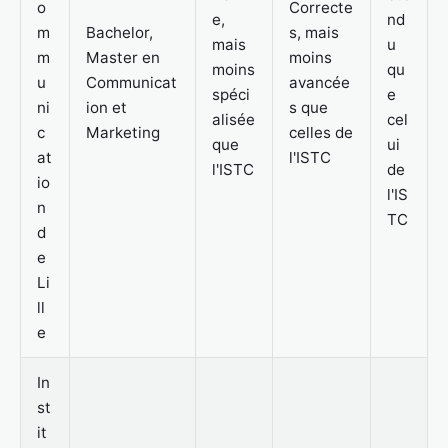
o
Correcte
e,
nd
m
Bachelor,
s, mais
mais
u
m
Master en
moins
moins
qu
u
Communicat
avancée
spéci
e
ni
ion et
s que
alisée
cel
c
Marketing
celles de
que
ui
at
l'ISTC
l'ISTC
de
io
l'IS
n
TC
d
e
Li
ll
e
In
st
it