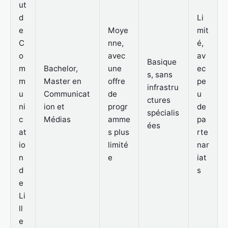
ut
d
Li
e
Moye
mit
C
nne,
é,
o
avec
av
Basique
m
Bachelor,
une
ec
s, sans
m
Master en
offre
pe
infrastru
u
Communicat
de
u
ctures
ni
ion et
progr
de
spécialis
c
Médias
amme
pa
ées
at
s plus
rte
io
limité
nar
n
e
iat
d
s
e
Li
ll
e