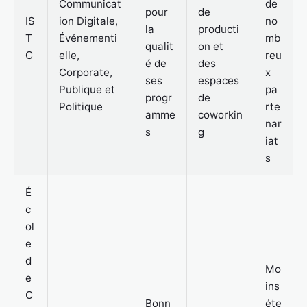
Communicat
de
pour
de
IS
ion Digitale,
no
la
producti
T
Événementi
mb
qualit
on et
C
elle,
reu
é de
des
Corporate,
x
ses
espaces
Publique et
pa
progr
de
Politique
rte
amme
coworkin
nar
s
g
iat
s
É
c
ol
e
d
Mo
e
ins
C
Bonn
éte