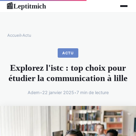
Leptitmich
📰
Accueil
›
Actu
ACTU
Explorez l'istc : top choix pour
étudier la communication à lille
Adem
•
22 janvier 2025
•
7 min de lecture