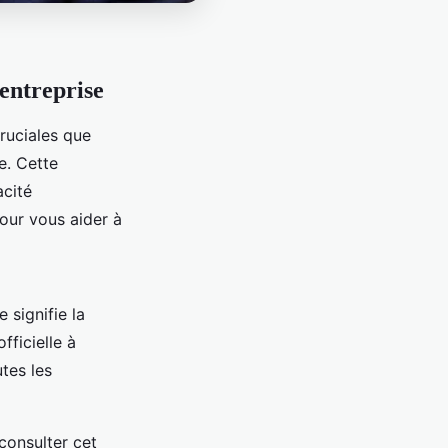
-entreprise
cruciales que
e. Cette
acité
our vous aider à
 signifie la
fficielle à
utes les
consulter cet