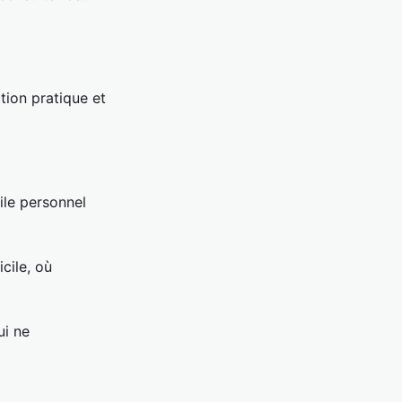
tion pratique et
cile personnel
cile, où
ui ne