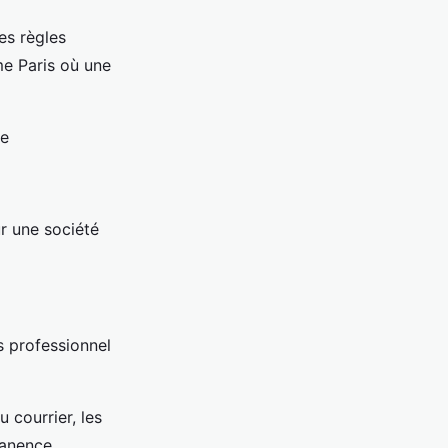
es règles
me Paris où une
ie
r une société
s professionnel
 courrier, les
manence