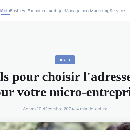
l
Actu
Business
Formation
Juridique
Management
Marketing
Services
ACTU
s pour choisir l'adress
ur votre micro-entrepr
Adem
•
10 décembre 2024
•
4 min de lecture