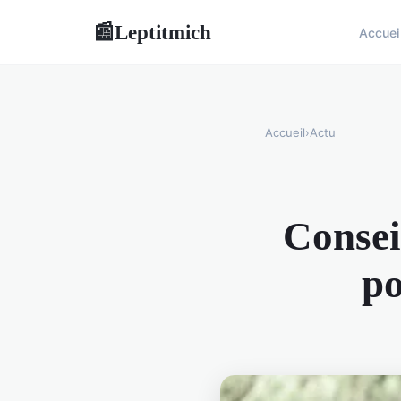
Leptitmich
📰
Accuei
Accueil
›
Actu
Conseil
po