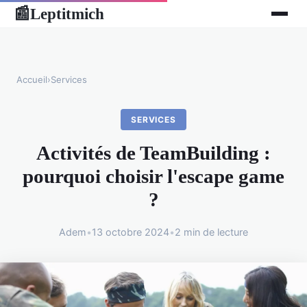
Leptitmich
📰
Accueil
›
Services
SERVICES
Activités de TeamBuilding :
pourquoi choisir l'escape game
?
Adem
•
13 octobre 2024
•
2 min de lecture